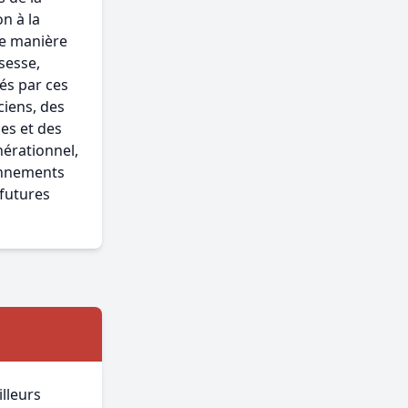
n à la
de manière
sesse,
és par ces
ciens, des
es et des
nérationnel,
ionnements
 futures
lleurs