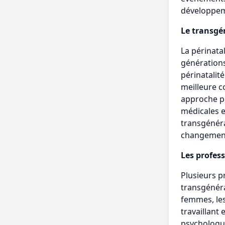
développem
Le transgén
La périnata
générations
périnatalit
meilleure 
approche pl
médicales e
transgénéra
changements
Les profes
Plusieurs p
transgénéra
femmes, les
travaillant 
psychologue