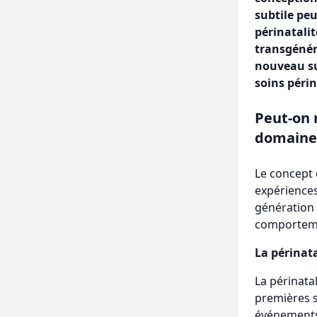
subtile peu
périnatalit
transgénér
nouveau su
soins péri
Peut-on 
domaine 
Le concept 
expériences
génération 
comporteme
La périnata
La périnata
premières s
événements 