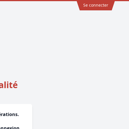
Se connecter
alité
érations.
a
connexion