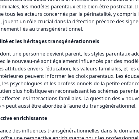
amiliales, les modèles parentaux et le bien-être postnatal. Il
ue tous les acteurs concernés par la périnatalité, y compris 
s, jouent un rôle crucial dans la détection précoce des signe
nement liés au transgénérationnel.
ité et les héritages transgénérationnels
dont une personne devient parent, les styles parentaux ado
vec le nouveau-né sont également influencés par des modèl
s attitudes envers l'éducation, les valeurs familiales, et les
antérieures peuvent informer les choix parentaux. Les éduc
é, les psychologues et les professionnels de la petite enfan
outien plus holistique en reconnaissant les schémas parenta
affecter les interactions familiales. La question des « nouve
s » peut aussi être abordée à l’aune du transgénérationnel.
ctive enrichissante
ance des influences transgénérationnelles dans le domaine
é offre une perspective enrichissante pour les professionnel