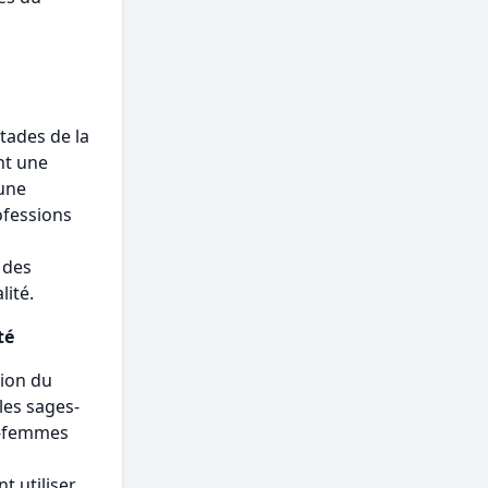
tades de la
nt une
une
ofessions
 des
lité.
té
sion du
les sages-
es-femmes
t utiliser