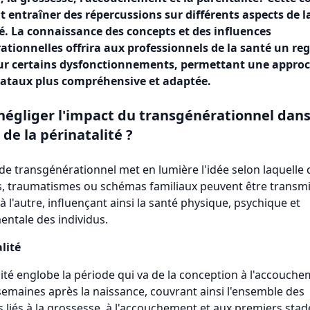
t entraîner des répercussions sur différents aspects de l
é. La connaissance des concepts et des influences
ationnelles offrira aux professionnels de la santé un re
r certains dysfonctionnements, permettant une approc
nataux plus compréhensive et adaptée.
négliger l'impact du transgénérationnel dans
de la périnatalité ?
de transgénérationnel met en lumière l'idée selon laquelle 
, traumatismes ou schémas familiaux peuvent être transmi
à l'autre, influençant ainsi la santé physique, psychique et
ntale des individus.
lité
lité englobe la période qui va de la conception à l'accouche
emaines après la naissance, couvrant ainsi l'ensemble des
liés à la grossesse, à l'accouchement et aux premiers stad