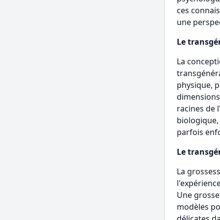
ces connais
une perspec
Le transgé
La concepti
transgénéra
physique, 
dimensions 
racines de 
biologique,
parfois enf
Le transgé
La grossess
l'expérienc
Une grosses
modèles pos
délicates da