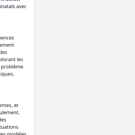
inatals avec
luences
nnement
des
lorant les
un problème
giques,
ntes, et
oulement.
des
ituations
t les modèles