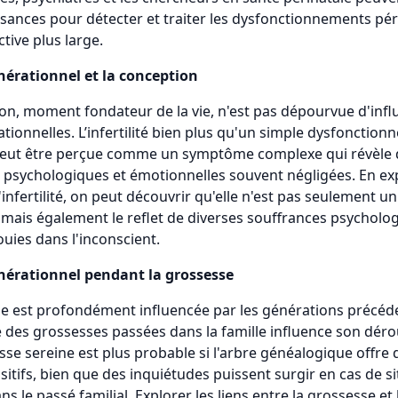
sances pour détecter et traiter les dysfonctionnements pér
tive plus large.
nérationnel et la conception
on, moment fondateur de la vie, n'est pas dépourvue d'inf
tionnelles. L’infertilité bien plus qu'un simple dysfonctio
peut être perçue comme un symptôme complexe qui révèle 
psychologiques et émotionnelles souvent négligées. En exp
l'infertilité, on peut découvrir qu'elle n'est pas seulement 
 mais également le reflet de diverses souffrances psycholo
ouies dans l'inconscient.
nérationnel pendant la grossesse
e est profondément influencée par les générations précéde
e des grossesses passées dans la famille influence son dér
se sereine est plus probable si l'arbre généalogique offre 
itifs, bien que des inquiétudes puissent surgir en cas de s
ns le passé familial. Explorer les liens entre la grossesse e