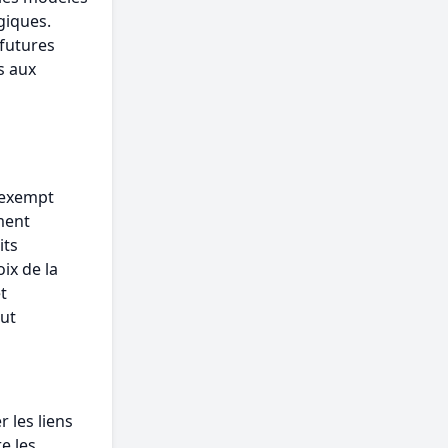
giques.
futures
s aux
 exempt
ment
its
ix de la
t
eut
 les liens
e les