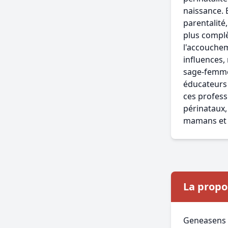
naissance. 
parentalité
plus complè
l'accouchem
influences,
sage-femmes
éducateurs 
ces profess
périnataux,
mamans et l
La propo
Geneasens p