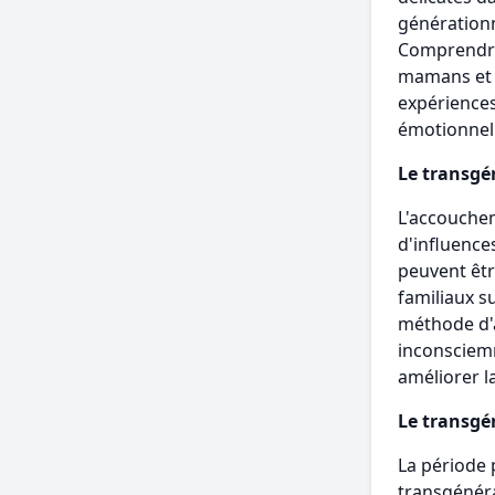
générationn
Comprendre
mamans et i
expériences
émotionnell
Le transgé
L'accouchem
d'influence
peuvent êtr
familiaux su
méthode d'
inconsciemm
améliorer l
Le transgé
La période 
transgénéra