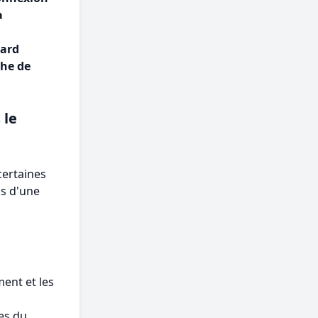
a
gard
he de
 le
certaines
s d'une
ment et les
es du