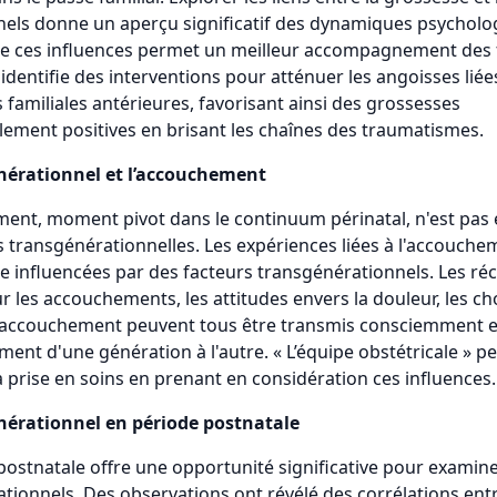
els donne un aperçu significatif des dynamiques psycholo
 ces influences permet un meilleur accompagnement des 
dentifie des interventions pour atténuer les angoisses liée
 familiales antérieures, favorisant ainsi des grossesses
ement positives en brisant les chaînes des traumatismes.
nérationnel et l’accouchement
ent, moment pivot dans le continuum périnatal, n'est pas
s transgénérationnelles. Les expériences liées à l'accouche
e influencées par des facteurs transgénérationnels. Les réc
r les accouchements, les attitudes envers la douleur, les cho
accouchement peuvent tous être transmis consciemment e
ent d'une génération à l'autre. « L’équipe obstétricale » p
a prise en soins en prenant en considération ces influences.
nérationnel en période postnatale
postnatale offre une opportunité significative pour examiner
tionnels. Des observations ont révélé des corrélations entr