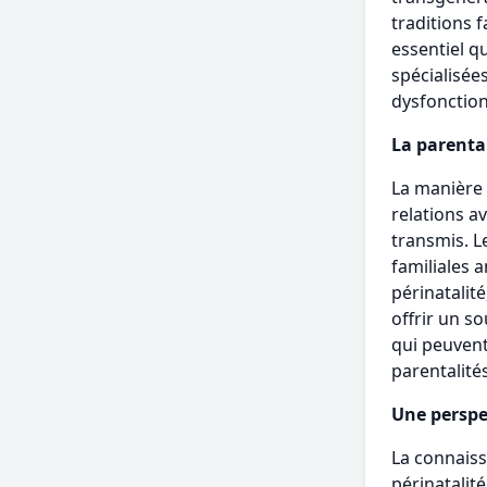
traditions f
essentiel q
spécialisée
dysfonction
La parental
La manière 
relations a
transmis. Le
familiales 
périnatalit
offrir un s
qui peuvent 
parentalité
Une perspe
La connaiss
périnatalit