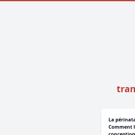
tran
La périnata
Comment le
conception