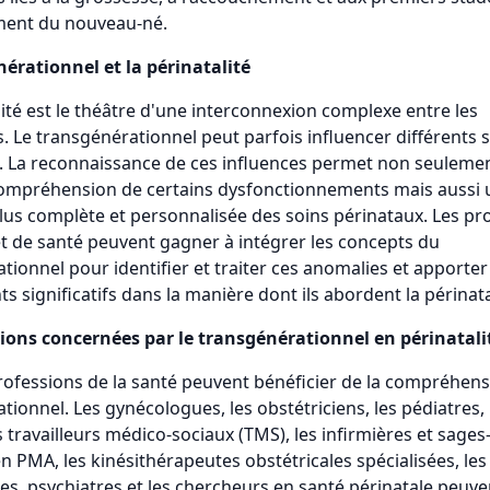
ent du nouveau-né.
érationnel et la périnatalité
lité est le théâtre d'une interconnexion complexe entre les
. Le transgénérationnel peut parfois influencer différents s
é. La reconnaissance de ces influences permet non seuleme
compréhension de certains dysfonctionnements mais aussi 
us complète et personnalisée des soins périnataux. Les pr
t de santé peuvent gagner à intégrer les concepts du
tionnel pour identifier et traiter ces anomalies et apporter
 significatifs dans la manière dont ils abordent la périnata
sions concernées par le transgénérationnel en périnatali
rofessions de la santé peuvent bénéficier de la compréhen
tionnel. Les gynécologues, les obstétriciens, les pédiatres, 
 travailleurs médico-sociaux (TMS), les infirmières et sag
en PMA, les kinésithérapeutes obstétricales spécialisées, les
s, psychiatres et les chercheurs en santé périnatale peuven