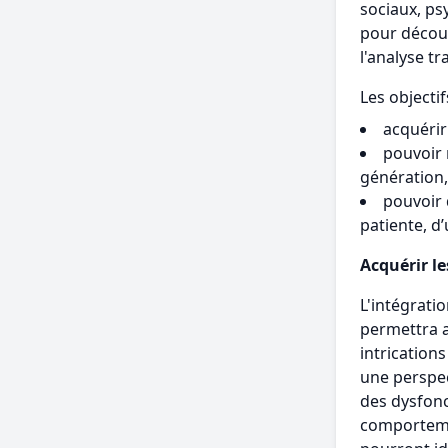
sociaux, ps
pour découv
l'analyse t
Les objectif
acquérir
pouvoir 
génération, 
pouvoir
patiente, d
Acquérir le
L'intégrati
permettra a
intrication
une perspec
des dysfonc
comporteme