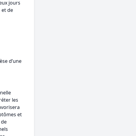
eux jours
 et de
èse d’une
nelle
éter les
avorisera
mptômes et
 de
nels