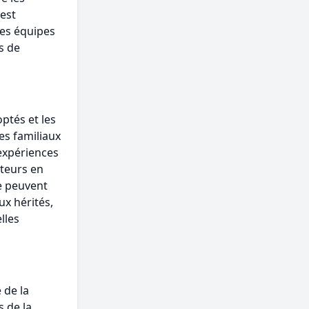
 est
les équipes
s de
ptés et les
es familiaux
 expériences
ateurs en
ce peuvent
ux hérités,
lles
 de la
s de la